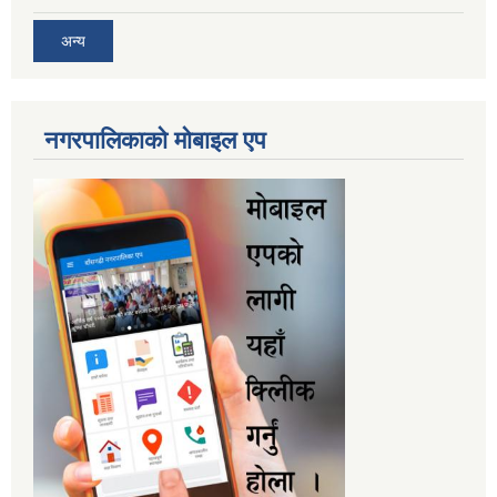
अन्य
नगरपालिकाकाे माेबाइल एप