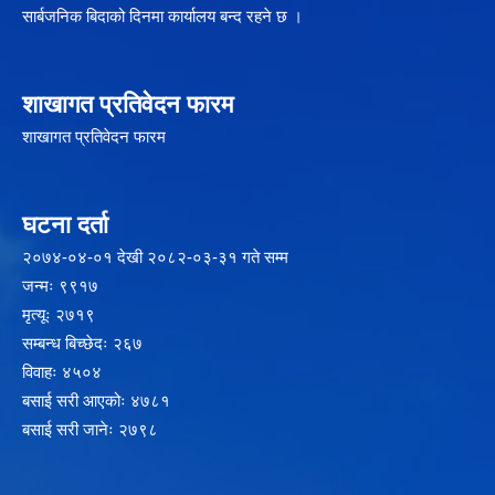
सार्बजनिक बिदाको दिनमा कार्यालय बन्द रहने छ ।
शाखागत प्रतिवेदन फारम
शाखागत प्रतिवेदन फारम
घटना दर्ता
२‍०७४-०४-०१ देखी २०८२-०३-३१ गते सम्म
जन्मः ९९१७
मृत्यूः २७१९
सम्बन्ध बिच्छेदः २६७
विवाहः ४५०४
बसाई सरी आएकोः ४७८१
बसाई सरी जानेः २७९८