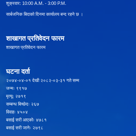
शुक्रवार: 10:00 A.M. - 3:00 P.M.
सार्बजनिक बिदाको दिनमा कार्यालय बन्द रहने छ ।
शाखागत प्रतिवेदन फारम
शाखागत प्रतिवेदन फारम
घटना दर्ता
२‍०७४-०४-०१ देखी २०८२-०३-३१ गते सम्म
जन्मः ९९१७
मृत्यूः २७१९
सम्बन्ध बिच्छेदः २६७
विवाहः ४५०४
बसाई सरी आएकोः ४७८१
बसाई सरी जानेः २७९८