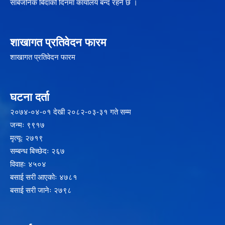
सार्बजनिक बिदाको दिनमा कार्यालय बन्द रहने छ ।
शाखागत प्रतिवेदन फारम
शाखागत प्रतिवेदन फारम
घटना दर्ता
२‍०७४-०४-०१ देखी २०८२-०३-३१ गते सम्म
जन्मः ९९१७
मृत्यूः २७१९
सम्बन्ध बिच्छेदः २६७
विवाहः ४५०४
बसाई सरी आएकोः ४७८१
बसाई सरी जानेः २७९८