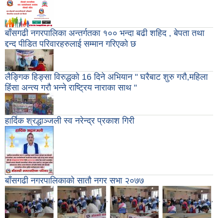
बाँसगढी नगरपालिका अन्तर्गतका १०० भन्दा बढी शहिद , बेपता तथा
द्दन्द पीडित परिवारहरुलाई सम्मान गरिएको छ
लैङ्गिक हिङ्सा विरुद्धको 16 दिने अभियान " घरैबाट शुरु गरौ,महिला
हिंसा अन्त्य गरौ भन्ने राष्ट्रिय नाराका साथ "
हार्दिक श्रद्धाञ्जली स्व नरेन्द्र प्रकाश गिरी
बाँसगढी नगरपालिकाको साताै नगर सभा २०७७
,
,
,
,