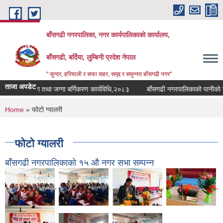
Skip to main content
बाँसगढी नगरपालिका, नगर कार्यपालिकाकाे कार्यालय,
बाँसगढी, बर्दिया, लुम्बिनी प्रदेश नेपाल
" सुन्दर, हरियाली र सफा सहर, समृद्द र समुन्नत बाँसगढी नगर"
ताजा अपडेट
ो भूउपयोग तथा जग्गा बर्गिकरण कार्यविधि,२०८३
बाँसगढी नगरपालिकाको पानीको गुणस्
You are here
Home
» फोटो ग्यालरी
फोटो ग्यालरी
बाँसगढी नगरपालिकाको १५ ‌औ नगर सभा सम्पन्न
,
,
,
,