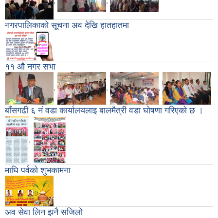
,
,
नगरपालिकाको सूचना अव देखि हातहातमा
११ औ नगर सभा
,
,
,
बाँसगढी ६ नं वडा कार्यालयलाइ बालमैत्री वडा घोषणा गरिएको छ ।
,
माघि पर्वको शुभकामना
अव सेवा लिन झनै सजिलो