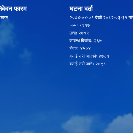
िवेदन फारम
घटना दर्ता
 फारम
२‍०७४-०४-०१ देखी २०८२-०३-३१ गते
जन्मः ९९१७
मृत्यूः २७१९
सम्बन्ध बिच्छेदः २६७
विवाहः ४५०४
बसाई सरी आएकोः ४७८१
बसाई सरी जानेः २७९८