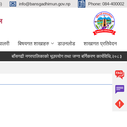
4)
info@bansgadhimun.gov.np
Phone: 084-400002
ल
्यालरी
बिषयगत शाखाहरु
डाउनलोड
शाखागत प्रतिवेदन
बाँसगढी नगरपालिकाको भूउपयोग तथा जग्गा बर्गिकरण कार्यविधि,२०८३
ब