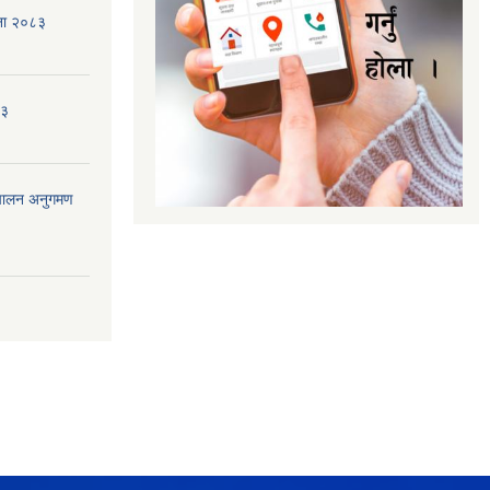
जना २०८३
८३
ंचालन अनुगमण