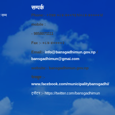
सम्पर्क
 सम्म
Phone:- +९७७ ०८४-४००१६१/०८४-४००००२/
mobile :
- 9858071111
Fax :- ०८४-४००००२
Email:-
info@bansgadhimun.gov.np
/
bansgadhimun@gmai.com
website:- bansgadhimun.gov.np
फेसबुक :-
www.facebook.com/municipalitybansgadhi/
ट्वीटर :-
https://twitter.com/bansgadhimun