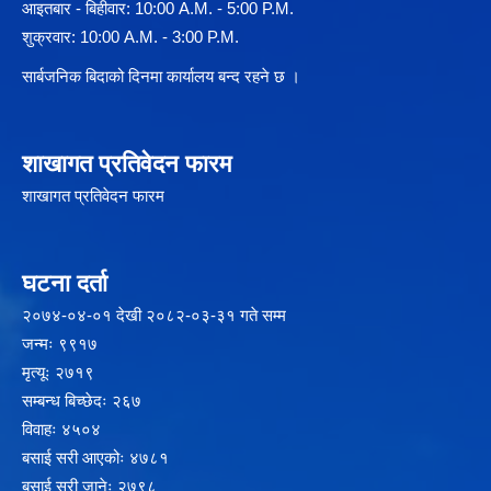
आइतबार - बिहीवार: 10:00 A.M. - 5:00 P.M.
शुक्रवार: 10:00 A.M. - 3:00 P.M.
सार्बजनिक बिदाको दिनमा कार्यालय बन्द रहने छ ।
शाखागत प्रतिवेदन फारम
शाखागत प्रतिवेदन फारम
घटना दर्ता
२‍०७४-०४-०१ देखी २०८२-०३-३१ गते सम्म
जन्मः ९९१७
मृत्यूः २७१९
सम्बन्ध बिच्छेदः २६७
विवाहः ४५०४
बसाई सरी आएकोः ४७८१
बसाई सरी जानेः २७९८