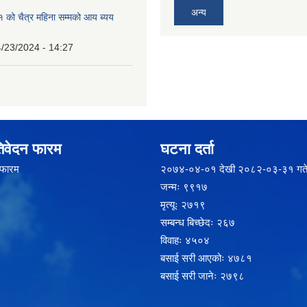
अन्य
को चैत्र महिना सम्मको आय ब्यय
/23/2024 - 14:27
िवेदन फारम
घटना दर्ता
 फारम
२‍०७४-०४-०१ देखी २०८२-०३-३१ गते
जन्मः ९९१७
मृत्यूः २७१९
सम्बन्ध बिच्छेदः २६७
विवाहः ४५०४
बसाई सरी आएकोः ४७८१
बसाई सरी जानेः २७९८