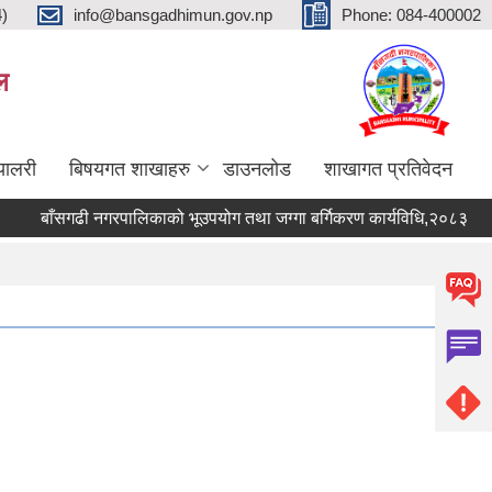
4)
info@bansgadhimun.gov.np
Phone: 084-400002
ल
्यालरी
बिषयगत शाखाहरु
डाउनलोड
शाखागत प्रतिवेदन
बाँसगढी नगरपालिकाको भूउपयोग तथा जग्गा बर्गिकरण कार्यविधि,२०८३
बा