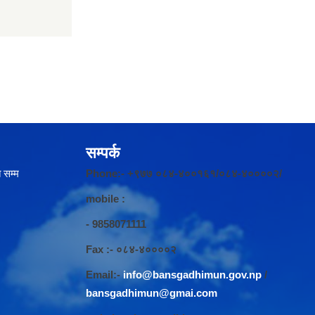
सम्पर्क
 सम्म
Phone:- +९७७ ०८४-४००१६१/०८४-४००००२/
mobile :
- 9858071111
Fax :- ०८४-४००००२
Email:-
info@bansgadhimun.gov.np
/
bansgadhimun@gmai.com