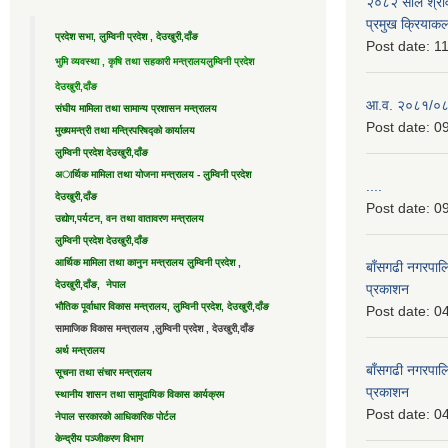
२०८२ साल श्राव
प्रमुख क्रियाक
प्रदेश सभा, लुम्विनी प्रदेश , देउखुरी,दाँङ
Post date:
11
भुमि व्यवस्था , कृषि तथा सहकारी मन्त्रालय
लुम्विनी प्रदेश
देउखुरी,दाँङ
आ.व. २०८१/०८२ 
संघीय मामिला तथा सामान्य प्रशासन मन्त्रालय
Post date:
09
मुख्यमन्त्री तथा मन्त्रिपरिषद्को कार्यालय
लुम्विनी प्रदेश देउखुरी,दाँङ
अार्थिक मामिला तथा योजना मन्त्रालय - लुम्विनी प्रदेश
....
देउखुरी,दाँङ
Post date:
09
उद्याेग,पर्यटन, वन तथा वातावरण मन्त्रालय
लुम्विनी प्रदेश देउखुरी,दाँङ
आर्थिक मामिला तथा कानुन मन्त्रालय लुम्विनी प्रदेश ,
बाँसगढी नगरपालि
देउखुरी,दाँङ, नेपाल
प्रकाशन
भौतिक पूर्वाधार विकास मन्त्रालय, लुम्विनी प्रदेश, देउखुरी,दाँङ
Post date:
04
सामाजिक विकास मन्त्रालय ,लुम्विनी प्रदेश , देउखुरी,दाँङ
अर्थ मन्त्रालय
बाँसगढी नगरपालि
सूचना तथा संचार मन्त्रालय
प्रकाशन
स्थानीय शासन तथा सामुदायिक विकास कार्यक्रम
Post date:
04
नेपाल सरकारको आधिकारिक पोर्टल
केन्द्रीय पञ्जीकरण विभाग