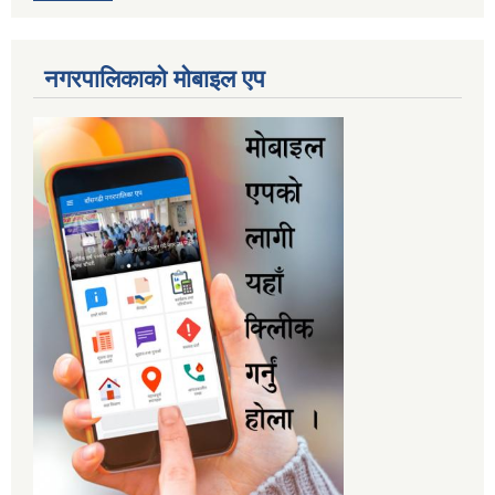
नगरपालिकाकाे माेबाइल एप