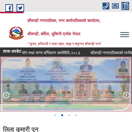
Skip to main content
बाँसगढी नगरपालिका, नगर कार्यपालिकाकाे कार्यालय,
बाँसगढी, बर्दिया, लुम्बिनी प्रदेश नेपाल
" सुन्दर, हरियाली र सफा सहर, समृद्द र समुन्नत बाँसगढी नगर"
ताजा अपडेट
को भूउपयोग तथा जग्गा बर्गिकरण कार्यविधि,२०८३
बाँसगढी नगरपालिकाको पानीको गुणस
लिला कुमारी पुन