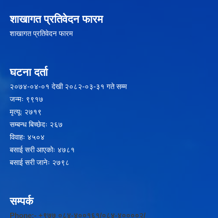
शाखागत प्रतिवेदन फारम
शाखागत प्रतिवेदन फारम
घटना दर्ता
२‍०७४-०४-०१ देखी २०८२-०३-३१ गते सम्म
जन्मः ९९१७
मृत्यूः २७१९
सम्बन्ध बिच्छेदः २६७
विवाहः ४५०४
बसाई सरी आएकोः ४७८१
बसाई सरी जानेः २७९८
सम्पर्क
Phone:- +९७७ ०८४-४००१६१/०८४-४००००२/