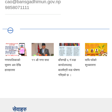
cao@bansgadhimun.gov.np
9858071111
नगरपालिकाको
११ औ नगर सभा
बाँसगढी ६ नं वडा
माघि पर्वको
सूचना अव देखि
कार्यालयलाइ
शुभकामना
हातहातमा
बालमैत्री वडा घोषणा
गरिएको छ ।
सेवाहरु