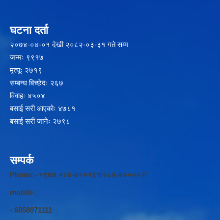
घटना दर्ता
२‍०७४-०४-०१ देखी २०८२-०३-३१ गते सम्म
जन्मः ९९१७
मृत्यूः २७१९
सम्बन्ध बिच्छेदः २६७
विवाहः ४५०४
बसाई सरी आएकोः ४७८१
बसाई सरी जानेः २७९८
सम्पर्क
Phone:- +९७७ ०८४-४००१६१/०८४-४००००२/
mobile :
- 9858071111