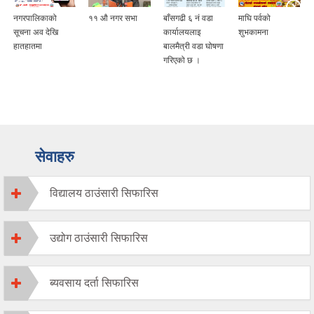
नगरपालिकाको
११ औ नगर सभा
बाँसगढी ६ नं वडा
माघि पर्वको
सूचना अव देखि
कार्यालयलाइ
शुभकामना
हातहातमा
बालमैत्री वडा घोषणा
गरिएको छ ।
सेवाहरु
विद्यालय ठाउंसारी सिफारिस
उद्योग ठाउंसारी सिफारिस
ब्यवसाय दर्ता सिफारिस