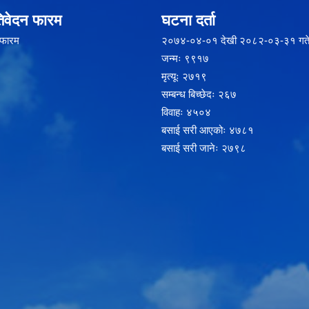
िवेदन फारम
घटना दर्ता
 फारम
२‍०७४-०४-०१ देखी २०८२-०३-३१ गते
जन्मः ९९१७
मृत्यूः २७१९
सम्बन्ध बिच्छेदः २६७
विवाहः ४५०४
बसाई सरी आएकोः ४७८१
बसाई सरी जानेः २७९८