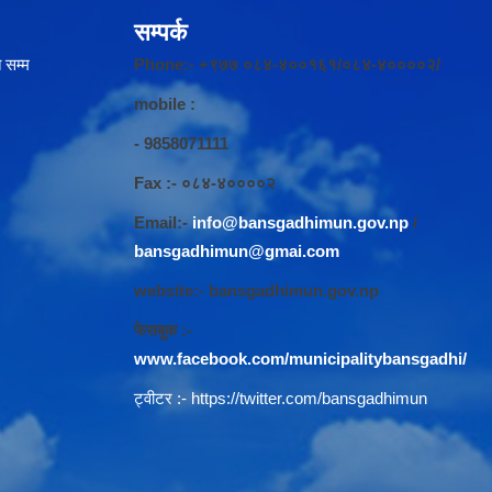
सम्पर्क
 सम्म
Phone:- +९७७ ०८४-४००१६१/०८४-४००००२/
mobile :
- 9858071111
Fax :- ०८४-४००००२
Email:-
info@bansgadhimun.gov.np
/
bansgadhimun@gmai.com
website:- bansgadhimun.gov.np
फेसबुक :-
www.facebook.com/municipalitybansgadhi/
ट्वीटर :-
https://twitter.com/bansgadhimun