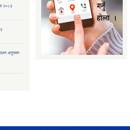
जना २०८३
८३
ंचालन अनुगमण