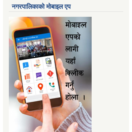
नगरपालिकाकाे माेबाइल एप