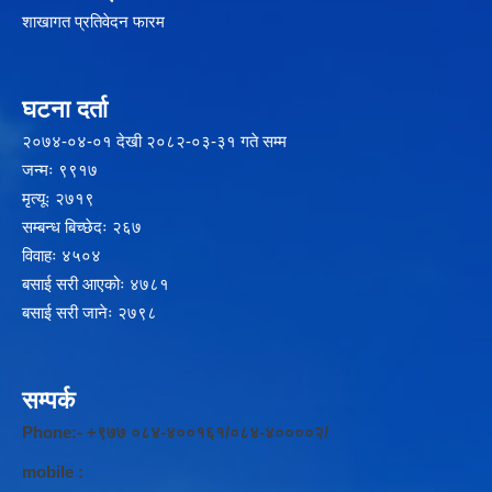
शाखागत प्रतिवेदन फारम
घटना दर्ता
२‍०७४-०४-०१ देखी २०८२-०३-३१ गते सम्म
जन्मः ९९१७
मृत्यूः २७१९
सम्बन्ध बिच्छेदः २६७
विवाहः ४५०४
बसाई सरी आएकोः ४७८१
बसाई सरी जानेः २७९८
सम्पर्क
Phone:- +९७७ ०८४-४००१६१/०८४-४००००२/
mobile :