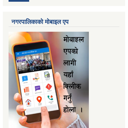
नगरपालिकाकाे माेबाइल एप