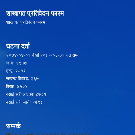
शाखागत प्रतिवेदन फारम
शाखागत प्रतिवेदन फारम
घटना दर्ता
२‍०७४-०४-०१ देखी २०८२-०३-३१ गते सम्म
जन्मः ९९१७
मृत्यूः २७१९
सम्बन्ध बिच्छेदः २६७
विवाहः ४५०४
बसाई सरी आएकोः ४७८१
बसाई सरी जानेः २७९८
सम्पर्क
Phone:- +९७७ ०८४-४००१६१/०८४-४००००२/