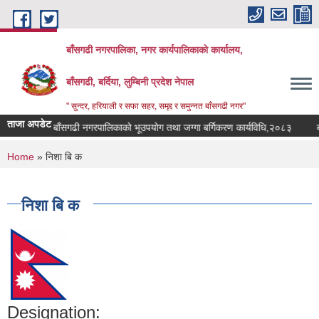
Skip to main content
बाँसगढी नगरपालिका, नगर कार्यपालिकाकाे कार्यालय,
बाँसगढी, बर्दिया, लुम्बिनी प्रदेश नेपाल
" सुन्दर, हरियाली र सफा सहर, समृद्द र समुन्नत बाँसगढी नगर"
ताजा अपडेट
बाँसगढी नगरपालिकाको भूउपयोग तथा जग्गा बर्गिकरण कार्यविधि,२०८३
बाँस
You are here
Home
» निशा बि क
निशा बि क
Designation: