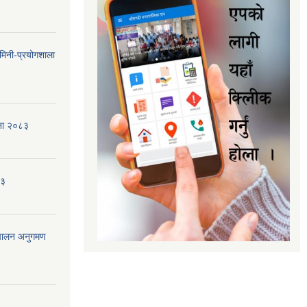
मिनी-प्रयोगशाला
जना २०८३
८३
ंचालन अनुगमण