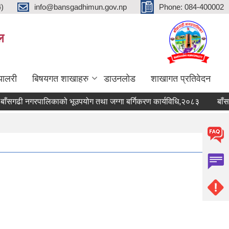
4)
info@bansgadhimun.gov.np
Phone: 084-400002
ल
्यालरी
बिषयगत शाखाहरु
डाउनलोड
शाखागत प्रतिवेदन
गढी नगरपालिकाको भूउपयोग तथा जग्गा बर्गिकरण कार्यविधि,२०८३
बाँसगढी