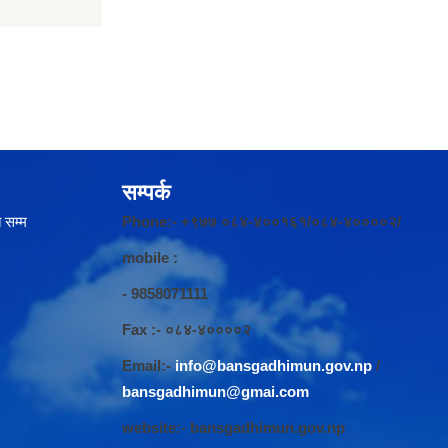
सम्पर्क
 सम्म
Phone:- +९७७ ०८४-४००१६१/०८४-४००००२/
mobile :
- 9858071111
Fax :- ०८४-४००००२
Email:-
info@bansgadhimun.gov.np
/
bansgadhimun@gmai.com
website:- bansgadhimun.gov.np