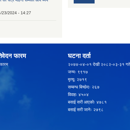
को चैत्र महिना सम्मको आय ब्यय
/23/2024 - 14:27
िवेदन फारम
घटना दर्ता
 फारम
२‍०७४-०४-०१ देखी २०८२-०३-३१ गते
जन्मः ९९१७
मृत्यूः २७१९
सम्बन्ध बिच्छेदः २६७
विवाहः ४५०४
बसाई सरी आएकोः ४७८१
बसाई सरी जानेः २७९८