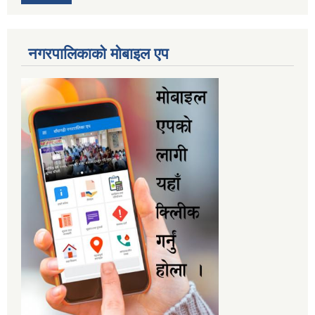
नगरपालिकाकाे माेबाइल एप