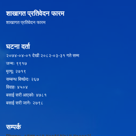
शाखागत प्रतिवेदन फारम
शाखागत प्रतिवेदन फारम
घटना दर्ता
२‍०७४-०४-०१ देखी २०८२-०३-३१ गते सम्म
जन्मः ९९१७
मृत्यूः २७१९
सम्बन्ध बिच्छेदः २६७
विवाहः ४५०४
बसाई सरी आएकोः ४७८१
बसाई सरी जानेः २७९८
सम्पर्क
Phone:- +९७७ ०८४-४००१६१/०८४-४००००२/