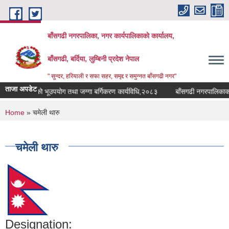
Skip to main content
बाँसगढी नगरपालिका, नगर कार्यपालिकाकाे कार्यालय,
बाँसगढी, बर्दिया, लुम्बिनी प्रदेश नेपाल
" सुन्दर, हरियाली र सफा सहर, समृद्द र समुन्नत बाँसगढी नगर"
ताजा अपडेट
नगरपालिकाको भूउपयोग तथा जग्गा बर्गिकरण कार्यविधि,२०८३
बाँसगढी नगरपालिकाको पा
You are here
Home
» चमेली थारु
चमेली थारु
Designation: