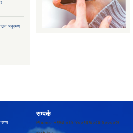
८३
ंचालन अनुगमण
सम्पर्क
 सम्म
Phone:- +९७७ ०८४-४००१६१/०८४-४००००२/