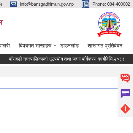
4)
info@bansgadhimun.gov.np
Phone: 084-400002
ल
्यालरी
बिषयगत शाखाहरु
डाउनलोड
शाखागत प्रतिवेदन
बाँसगढी नगरपालिकाको भूउपयोग तथा जग्गा बर्गिकरण कार्यविधि,२०८३
बाँ