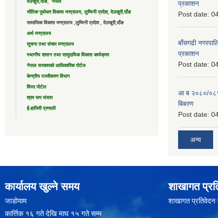
देउखुरी,दाँङ, नेपाल
प्रकाशन
भौतिक पूर्वाधार विकास मन्त्रालय, लुम्विनी प्रदेश, देउखुरी,दाँङ
Post date:
04
सामाजिक विकास मन्त्रालय ,लुम्विनी प्रदेश , देउखुरी,दाँङ
अर्थ मन्त्रालय
बाँसगढी नगरपालि
सूचना तथा संचार मन्त्रालय
प्रकाशन
स्थानीय शासन तथा सामुदायिक विकास कार्यक्रम
Post date:
04
नेपाल सरकारको आधिकारिक पोर्टल
केन्द्रीय पञ्जीकरण विभाग
विपद पोर्टल
आ ब २०८०/०८१ 
श्रम सम संसार
बिबरण
ई-हाजिरी प्रणाली
Post date:
04
अन्य
कार्यालय खुल्ने समय
शाखागत प्रत
जाडोयाम
शाखागत प्रतिवेदन
कार्त्तिक १६ गते देखि माघ १५ गते सम्म