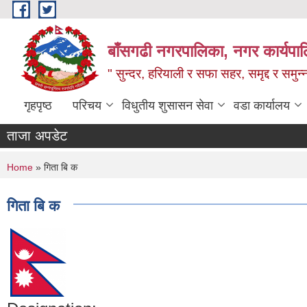
Skip to main content
बाँसगढी नगरपालिका, नगर कार्यपालिक
" सुन्दर, हरियाली र सफा सहर, समृद्द र समुन
गृहपृष्ठ
परिचय
विधुतीय शुसासन सेवा
वडा कार्यालय
ताजा अपडेट
You are here
Home
» गिता बि क
गिता बि क