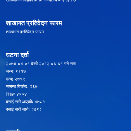
शाखागत प्रतिवेदन फारम
शाखागत प्रतिवेदन फारम
घटना दर्ता
२‍०७४-०४-०१ देखी २०८२-०३-३१ गते सम्म
जन्मः ९९१७
मृत्यूः २७१९
सम्बन्ध बिच्छेदः २६७
विवाहः ४५०४
बसाई सरी आएकोः ४७८१
बसाई सरी जानेः २७९८