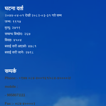
घटना दर्ता
२‍०७४-०४-०१ देखी २०८२-०३-३१ गते सम्म
जन्मः ९९१७
मृत्यूः २७१९
सम्बन्ध बिच्छेदः २६७
विवाहः ४५०४
बसाई सरी आएकोः ४७८१
बसाई सरी जानेः २७९८
सम्पर्क
Phone:- +९७७ ०८४-४००१६१/०८४-४००००२/
mobile :
- 9858071111
Fax :- ०८४-४००००२