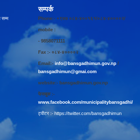
सम्पर्क
 सम्म
Phone:- +९७७ ०८४-४००१६१/०८४-४००००२/
mobile :
- 9858071111
Fax :- ०८४-४००००२
Email:-
info@bansgadhimun.gov.np
/
bansgadhimun@gmai.com
website:- bansgadhimun.gov.np
फेसबुक :-
www.facebook.com/municipalitybansgadhi/
ट्वीटर :-
https://twitter.com/bansgadhimun