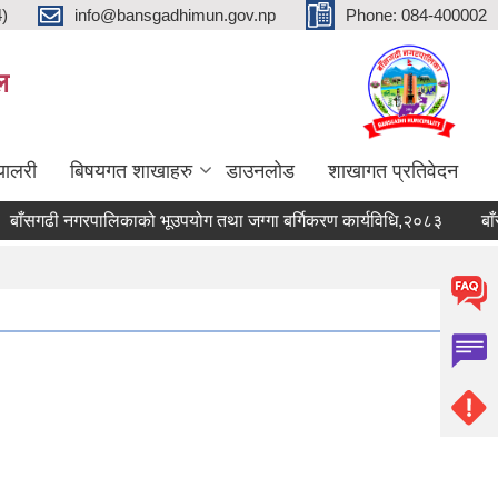
4)
info@bansgadhimun.gov.np
Phone: 084-400002
ल
्यालरी
बिषयगत शाखाहरु
डाउनलोड
शाखागत प्रतिवेदन
ँसगढी नगरपालिकाको भूउपयोग तथा जग्गा बर्गिकरण कार्यविधि,२०८३
बाँसगढ