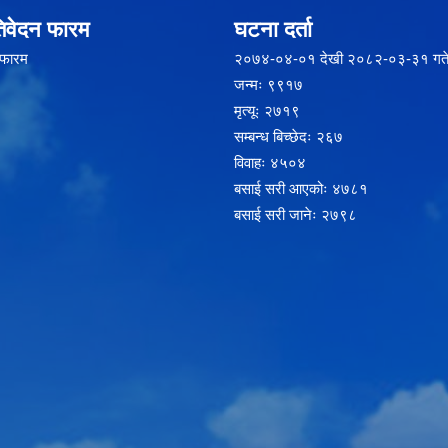
िवेदन फारम
घटना दर्ता
 फारम
२‍०७४-०४-०१ देखी २०८२-०३-३१ गते
जन्मः ९९१७
मृत्यूः २७१९
सम्बन्ध बिच्छेदः २६७
विवाहः ४५०४
बसाई सरी आएकोः ४७८१
बसाई सरी जानेः २७९८