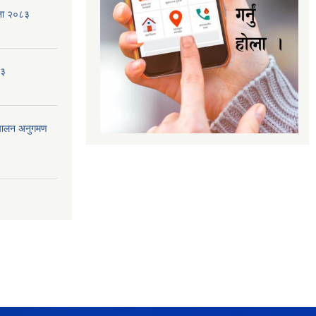
जना २०८३
८३
ंचालन अनुगमण