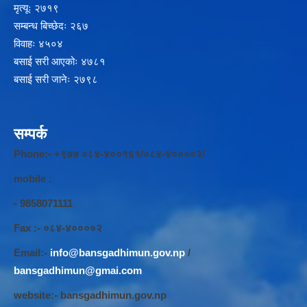
मृत्यूः २७१९
सम्बन्ध बिच्छेदः २६७
विवाहः ४५०४
बसाई सरी आएकोः ४७८१
बसाई सरी जानेः २७९८
सम्पर्क
Phone:- +९७७ ०८४-४००१६१/०८४-४००००२/
mobile :
- 9858071111
Fax :- ०८४-४००००२
Email:-
info@bansgadhimun.gov.np
/
bansgadhimun@gmai.com
website:- bansgadhimun.gov.np