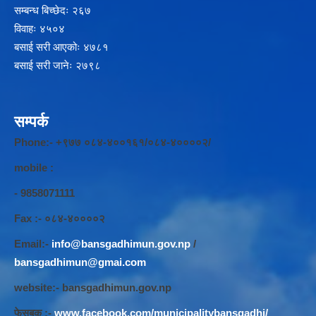
सम्बन्ध बिच्छेदः २६७
विवाहः ४५०४
बसाई सरी आएकोः ४७८१
बसाई सरी जानेः २७९८
सम्पर्क
Phone:- +९७७ ०८४-४००१६१/०८४-४००००२/
mobile :
- 9858071111
Fax :- ०८४-४००००२
Email:-
info@bansgadhimun.gov.np
/
bansgadhimun@gmai.com
website:- bansgadhimun.gov.np
फेसबुक :-
www.facebook.com/municipalitybansgadhi/