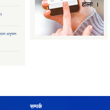
८३
ंचालन अनुगमण
सम्पर्क