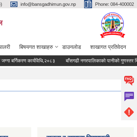
4)
info@bansgadhimun.gov.np
Phone: 084-400002
ल
्यालरी
बिषयगत शाखाहरु
डाउनलोड
शाखागत प्रतिवेदन
 बर्गिकरण कार्यविधि,२०८३
बाँसगढी नगरपालिकाको पानीको गुणस्तर मिनी-