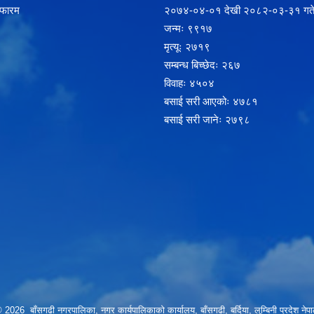
 फारम
२‍०७४-०४-०१ देखी २०८२-०३-३१ गते
जन्मः ९९१७
मृत्यूः २७१९
सम्बन्ध बिच्छेदः २६७
विवाहः ४५०४
बसाई सरी आएकोः ४७८१
बसाई सरी जानेः २७९८
 2026 बाँसगढी नगरपालिका, नगर कार्यपालिकाकाे कार्यालय, बाँसगढी, बर्दिया, लुम्बिनी प्रदेश नेप