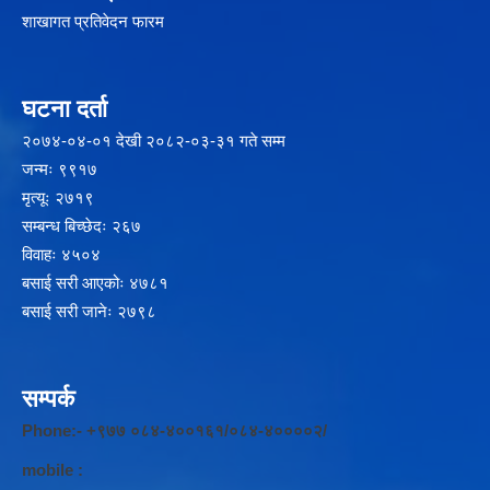
शाखागत प्रतिवेदन फारम
घटना दर्ता
२‍०७४-०४-०१ देखी २०८२-०३-३१ गते सम्म
जन्मः ९९१७
मृत्यूः २७१९
सम्बन्ध बिच्छेदः २६७
विवाहः ४५०४
बसाई सरी आएकोः ४७८१
बसाई सरी जानेः २७९८
सम्पर्क
Phone:- +९७७ ०८४-४००१६१/०८४-४००००२/
mobile :