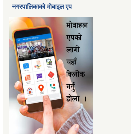
नगरपालिकाकाे माेबाइल एप