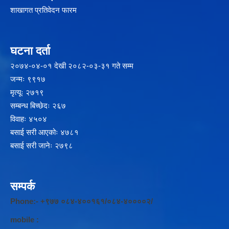
शाखागत प्रतिवेदन फारम
घटना दर्ता
२‍०७४-०४-०१ देखी २०८२-०३-३१ गते सम्म
जन्मः ९९१७
मृत्यूः २७१९
सम्बन्ध बिच्छेदः २६७
विवाहः ४५०४
बसाई सरी आएकोः ४७८१
बसाई सरी जानेः २७९८
सम्पर्क
Phone:- +९७७ ०८४-४००१६१/०८४-४००००२/
mobile :