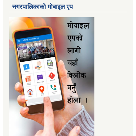
नगरपालिकाकाे माेबाइल एप